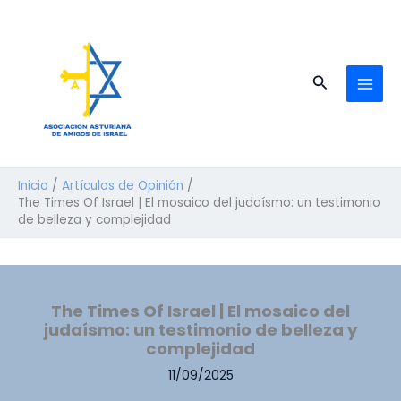
Ir
al
contenido
Buscar
Inicio
Artículos de Opinión
The Times Of Israel | El mosaico del judaísmo: un testimonio
de belleza y complejidad
The Times Of Israel | El mosaico del
judaísmo: un testimonio de belleza y
complejidad
11/09/2025