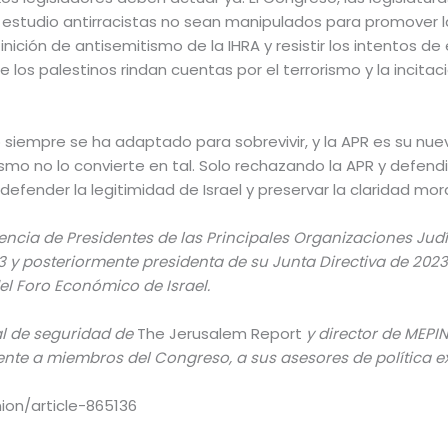
estudio antirracistas no sean manipulados para promover la i
ición de antisemitismo de la IHRA y resistir los intentos de e
los palestinos rindan cuentas por el terrorismo y la incitación
 siempre se ha adaptado para sobrevivir, y la APR es su nuev
ismo no lo convierte en tal. Solo rechazando la APR y defe
efender la legitimidad de Israel y preservar la claridad mor
rencia de Presidentes de las Principales Organizaciones Jud
3 y posteriormente presidenta de su Junta Directiva de 202
l Foro Económico de Israel.
pal de seguridad de
The Jerusalem Report
y director de MEPIN
nte a miembros del Congreso, a sus asesores de política ex
ion/article-865136