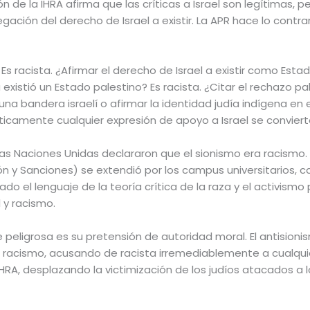
ión de la IHRA afirma que las críticas a Israel son legítimas, 
gación del derecho de Israel a existir. La APR hace lo contra
 Es racista. ¿Afirmar el derecho de Israel a existir como Estad
istió un Estado palestino? Es racista. ¿Citar el rechazo pale
na bandera israelí o afirmar la identidad judía indígena en el
cticamente cualquier expresión de apoyo a Israel se convier
 las Naciones Unidas declararon que el sionismo era racismo. 
n y Sanciones) se extendió por los campus universitarios, ca
 el lenguaje de la teoría crítica de la raza y el activismo por
 y racismo.
eligrosa es su pretensión de autoridad moral. El antisionism
el racismo, acusando de racista irremediablemente a cualqui
 IHRA, desplazando la victimización de los judíos atacados a