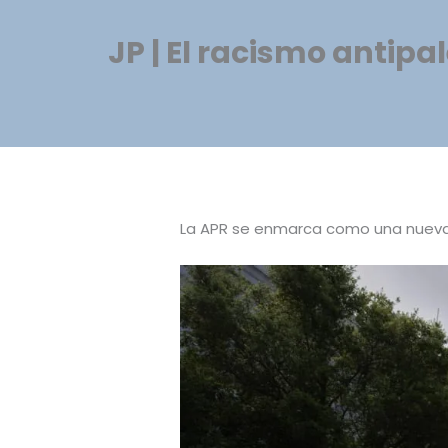
JP | El racismo antipa
La APR se enmarca como una nueva c