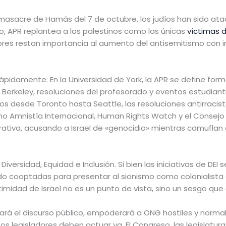
masacre de Hamás del 7 de octubre, los judíos han sido ata
go, APR replantea a los palestinos como las únicas
víctimas d
res restan importancia al aumento del antisemitismo con ind
ápidamente. En la Universidad de York, la APR se define f
y Berkeley, resoluciones del profesorado y eventos estudianti
 desde Toronto hasta Seattle, las resoluciones antirracista
o Amnistía Internacional, Human Rights Watch y el Consej
ativa, acusando a Israel de «genocidio» mientras camuflan 
versidad, Equidad e Inclusión. Si bien las iniciativas de DEI
ido cooptadas para presentar al sionismo como colonialista o
itimidad de Israel no es un punto de vista, sino un sesgo que
mará el discurso público, empoderará a ONG hostiles y normal
os legisladores deben actuar ya. El Congreso, las legislatura