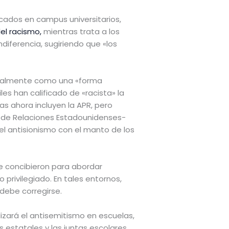
cados en campus universitarios,
el racismo,
mientras trata a los
iferencia, sugiriendo que «los
ormalmente como una «forma
les han calificado de «racista» la
s ahora incluyen la APR, pero
o de Relaciones Estadounidenses-
el antisionismo con el manto de los
 se concibieron para abordar
 privilegiado. En tales entornos,
 debe corregirse.
izará el antisemitismo en escuelas,
s estatales y las juntas escolares