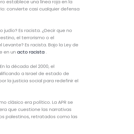
pero establece una línea roja en la
rio: convierte casi cualquier defensa
o judío? Es racista. ¿Decir que no
stino, el terrorismo o el
 Levante? Es racista. Bajo la Ley de
te en un
acto racista
.
En la década del 2000, el
lificando a Israel de estado de
 la justicia social para redefinir el
o clásico era político. La APR se
era que cuestione las narrativas
 los palestinos, retratados como las