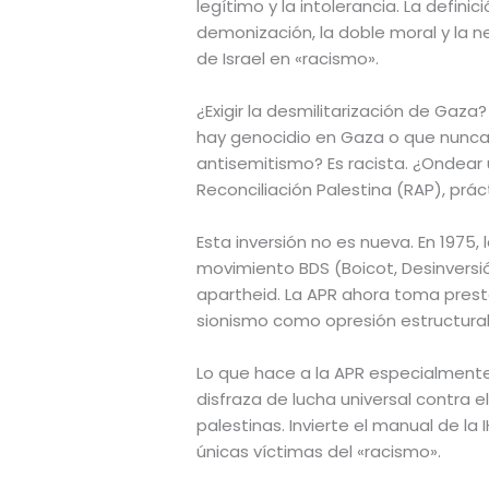
legítimo y la intolerancia. La definic
demonización, la doble moral y la ne
de Israel en «racismo».
¿Exigir la desmilitarización de Gaza?
hay genocidio en Gaza o que nunca ex
antisemitismo? Es racista. ¿Ondear u
Reconciliación Palestina (RAP), prá
Esta inversión no es nueva. En 1975,
movimiento BDS (Boicot, Desinversió
apartheid. La APR ahora toma prestado
sionismo como opresión estructural
Lo que hace a la APR especialmente p
disfraza de lucha universal contra 
palestinas. Invierte el manual de la
únicas víctimas del «racismo».