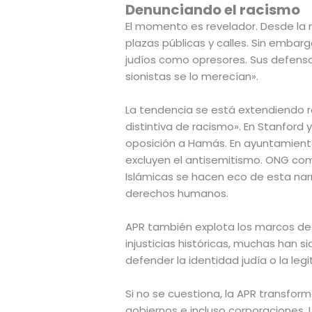
Denunciando el racismo
El momento es revelador. Desde la 
plazas públicas y calles. Sin embar
judíos como opresores. Sus defenso
sionistas se lo merecían».
La tendencia se está extendiendo r
distintiva de racismo». En Stanford 
oposición a Hamás. En ayuntamientos
excluyen el antisemitismo. ONG com
Islámicas se hacen eco de esta narr
derechos humanos.
APR también explota los marcos de Di
injusticias históricas, muchas han s
defender la identidad judía o la leg
Si no se cuestiona, la APR transfor
gobiernos e incluso corporaciones. L