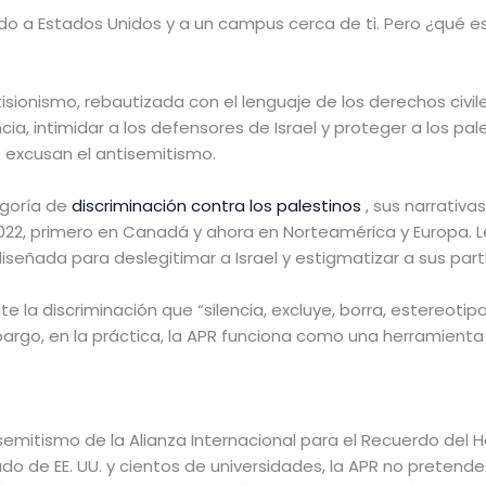
ndo a Estados Unidos y a un campus cerca de ti. Pero ¿qué e
isionismo, rebautizada con el lenguaje de los derechos civiles
cia, intimidar a los defensores de Israel y proteger a los pale
 excusan el antisemitismo.
goría de
discriminación contra los palestinos
, sus narrativa
2, primero en Canadá y ahora en Norteamérica y Europa. Le
señada para deslegitimar a Israel y estigmatizar a sus parti
la discriminación que “silencia, excluye, borra, estereotip
mbargo, en la práctica, la APR funciona como una herramienta
tisemitismo de la Alianza Internacional para el Recuerdo de
o de EE. UU. y cientos de universidades, la APR no pretende 