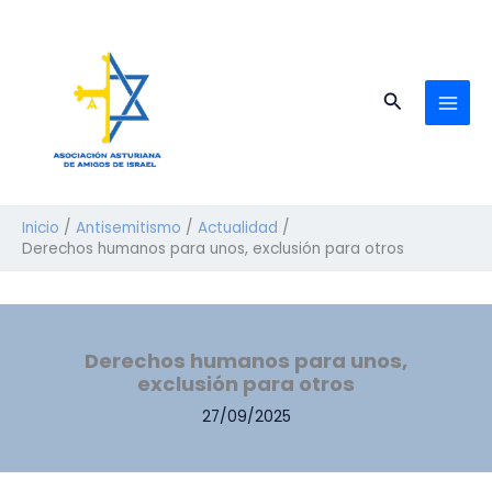
Ir
al
contenido
Buscar
Inicio
Antisemitismo
Actualidad
Derechos humanos para unos, exclusión para otros
Derechos humanos para unos,
exclusión para otros
27/09/2025