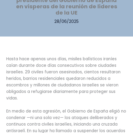
presidente del Gobierno de España
en vísperas de la reunión de líderes
de la UE
28/06/2025
Hasta hace apenas unos días, misiles balísticos iraníes
caían durante doce días consecutivos sobre ciudades
israelíes. 29 civiles fueron asesinados, cientos resultaron
heridos, barrios residenciales quedaron reducidos a
escombros y millones de ciudadanos israelíes se vieron
obligados a refugiarse diariamente para proteger sus
vidas.
En medio de esta agresión, el Gobierno de España eligió no
condenar —ni una sola vez— los ataques deliberados y
continuos contra civiles israelíes, iniciando una cruzada
antisraelí. En su lugar ha llamado a suspender los acuerdos