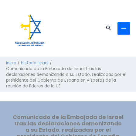
Ir
al
contenido
Buscar
Inicio
Historia Israel
Comunicado de la Embajada de Israel tras las
declaraciones demonizando a su Estado, realizadas por el
presidente del Gobierno de España en vísperas de la
reunión de líderes de la UE
Comunicado de la Embajada de Israel
tras las declaraciones demonizando
a su Estado, realizadas por el