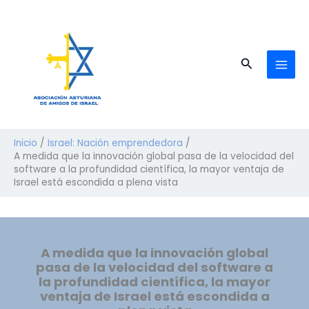
Ir
al
contenido
Buscar
Inicio
Israel: Nación emprendedora
A medida que la innovación global pasa de la velocidad del
software a la profundidad científica, la mayor ventaja de
Israel está escondida a plena vista
A medida que la innovación global
pasa de la velocidad del software a
la profundidad científica, la mayor
ventaja de Israel está escondida a