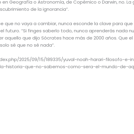
en Geografía o Astronomía, de Copérnico o Darwin, no. La gr
scubrimiento de la ignorancia”.
ece que no vaya a cambiar, nunca esconde la clave para que
l futuro. “Si finges saberlo todo, nunca aprenderás nada nue
aquello que dijo Sócrates hace más de 2000 años. Que el v
“solo sé que no sé nada”.
ndex.php/2025/09/15/189335/yuval-noah-harari-filosofo-e-i
la-historia-que-no-sabemos-como-sera-el-mundo-de-aqu