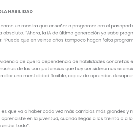
OLA HABILIDAD
 como un mantra que enseñar a programar era el pasaporte 
cía absoluto. “Ahora, la IA de última generación ya sabe pro
or. “Puede que en veinte años tampoco hagan falta program
evidencia de que la dependencia de habilidades concretas e
muchas de las competencias que hoy consideramos esencia
rollar una mentalidad flexible, capaz de aprender, desapren
o es que va a haber cada vez más cambios más grandes y más
prendiste en la juventud, cuando llegas a los treinta o a lo
render todo”.