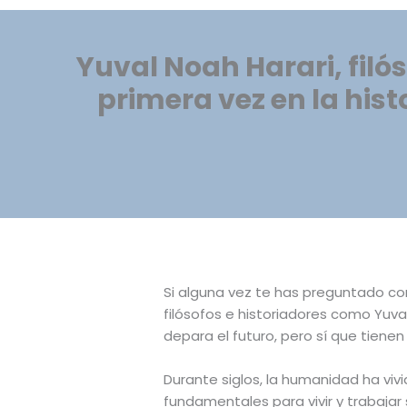
Yuval Noah Harari, filó
primera vez en la his
Si alguna vez te has preguntado com
filósofos e historiadores como Yuva
depara el futuro, pero sí que tiene
Durante siglos, la humanidad ha viv
fundamentales para vivir y trabajar s