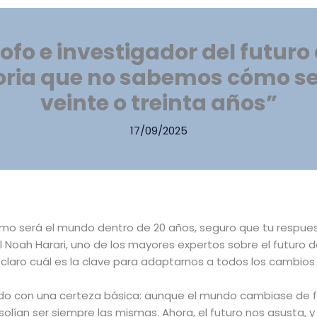
sofo e investigador del futuro
toria que no sabemos cómo s
veinte o treinta años”
17/09/2025
o será el mundo dentro de 20 años, seguro que tu respuesta 
l Noah Harari, uno de los mayores expertos sobre el futuro 
n claro cuál es la clave para adaptarnos a todos los cambio
ido con una certeza básica: aunque el mundo cambiase de fo
olían ser siempre las mismas. Ahora, el futuro nos asusta, y co