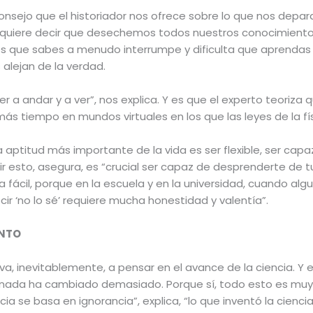
onsejo que el historiador nos ofrece sobre lo que nos depara
o quiere decir que desechemos todos nuestros conocimiento
s que sabes a menudo interrumpe y dificulta que aprendas c
alejan de la verdad.
 a andar y a ver”, nos explica. Y es que el experto teoriza q
s tiempo en mundos virtuales en los que las leyes de la fí
la aptitud más importante de la vida es ser flexible, ser capa
uir esto, asegura, es “crucial ser capaz de desprenderte de tu
 fácil, porque en la escuela y en la universidad, cuando alg
ir ‘no lo sé’ requiere mucha honestidad y valentía”.
ANTO
eva, inevitablemente, a pensar en el avance de la ciencia. Y
 nada ha cambiado demasiado. Porque sí, todo esto es muy
encia se basa en ignorancia”, explica, “lo que inventó la cien