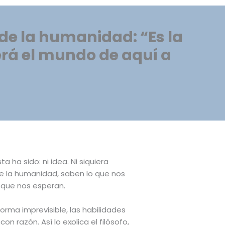
 de la humanidad: “Es la
erá el mundo de aquí a
ha sido: ni idea. Ni siquiera
de la humanidad, saben lo que nos
s que nos esperan.
rma imprevisible, las habilidades
n razón. Así lo explica el filósofo,