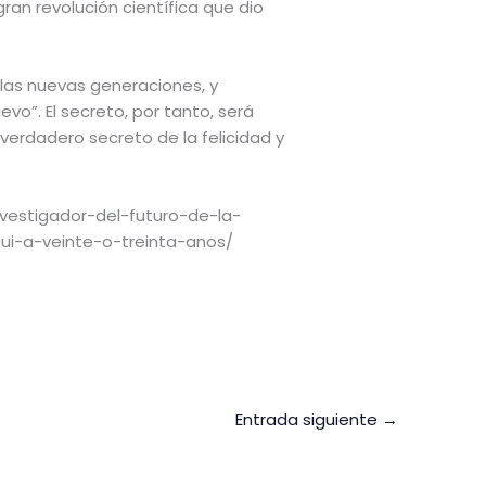
an revolución científica que dio
 las nuevas generaciones, y
vo”. El secreto, por tanto, será
erdadero secreto de la felicidad y
nvestigador-del-futuro-de-la-
i-a-veinte-o-treinta-anos/
Entrada siguiente
→