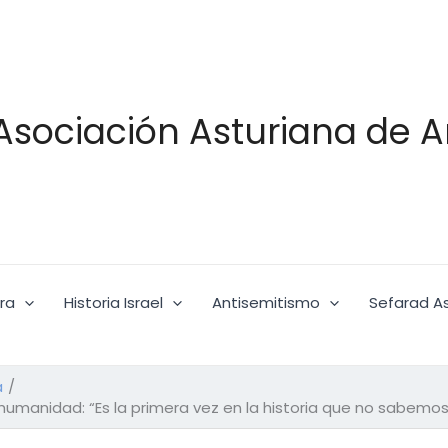
Asociación Asturiana de A
ra
Historia Israel
Antisemitismo
Sefarad As
a
la humanidad: “Es la primera vez en la historia que no sabem