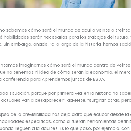
ue no sabemos cómo será el mundo de aquí a veinte o treinta 
é habilidades serán necesarias para los trabajos del futur
to. Sin embargo, añade, “a lo largo de la historia, hemos sabi
ntentamos imaginarnos cómo será el mundo dentro de veinte
no que no tenemos ni idea de cómo serán la economía, el merc
na conferencia para Aprendemos juntos de BBVA.
icada situación, porque por primera vez en la historia no 
tuales van a desaparecer”, advierte, “surgirán otras, per
apso de la previsibilidad nos deja claro que educar desde la
n habilidades específicas, como si fueran herramientas defin
ando lleguen a la adultez. Es lo que pasó, por ejemplo, con