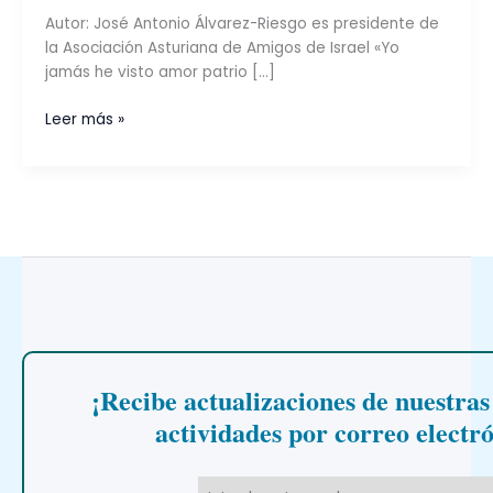
Autor: José Antonio Álvarez-Riesgo es presidente de
la Asociación Asturiana de Amigos de Israel «Yo
jamás he visto amor patrio […]
Dos
Leer más »
naciones,
un
corazón:
40
años
de
relaciones
España-
Israel
¡Recibe actualizaciones de nuestras
actividades por correo electr