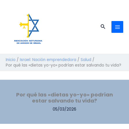
Ir
al
contenido
Buscar
Inicio
Israel: Nación emprendedora
Salud
Por qué las «dietas yo-yo» podrían estar salvando tu vida?
Por qué las «dietas yo-yo» podrían
estar salvando tu vida?
05/03/2026