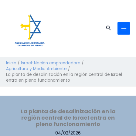
Ir
al
contenido
Buscar
Inicio
Israel: Nación emprendedora
Agricultura y Medio Ambiente
La planta de desalinización en la región central de Israel
entra en pleno funcionamiento
La planta de desalinización en la
región central de Israel entra en
pleno funcionamiento
04/02/2026